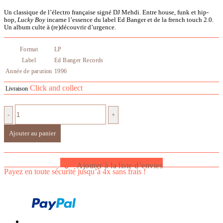
Un classique de l’électro française signé DJ Mehdi. Entre house, funk et hip-
hop,
Lucky Boy
incarne l’essence du label Ed Banger et de la french touch 2.0.
Un album culte à (re)découvrir d’urgence.
Format
LP
Label
Ed Banger Records
Année de parution
1996
Click and collect
Livraison
-
+
Ajouter au panier
Ajouter à la liste d’envies
Payez en toute sécurité jusqu’à 4x sans frais !