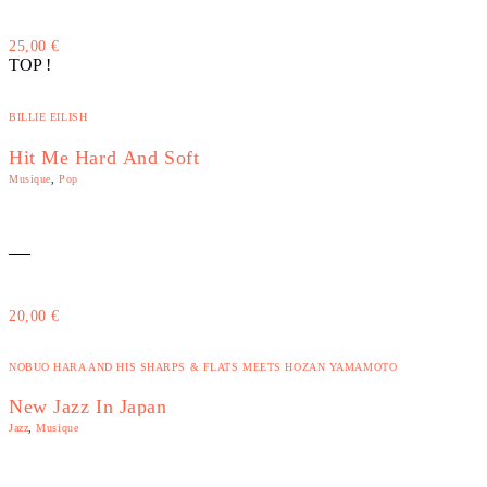
25,00
€
TOP !
BILLIE EILISH
Hit Me Hard And Soft
Musique
,
Pop
—
20,00
€
NOBUO HARA AND HIS SHARPS & FLATS MEETS HOZAN YAMAMOTO
New Jazz In Japan
Jazz
,
Musique