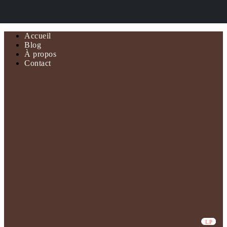
Accueil
Blog
À propos
Contact
CD
LP
LP
LP
LP