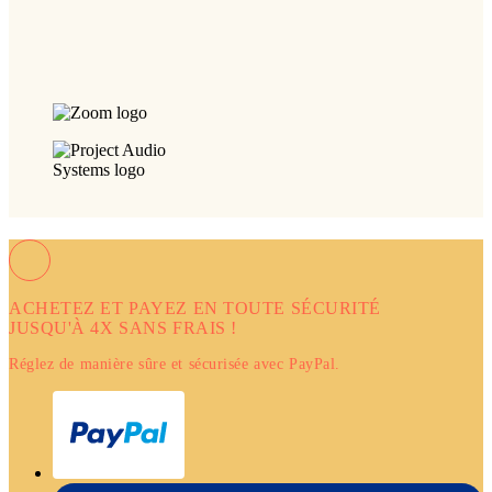
ACHETEZ ET PAYEZ EN TOUTE SÉCURITÉ
JUSQU'À 4X SANS FRAIS !
Réglez de manière sûre et sécurisée avec PayPal.