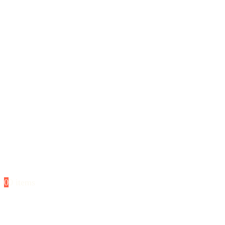
0
0 items