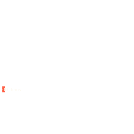
0
0 items