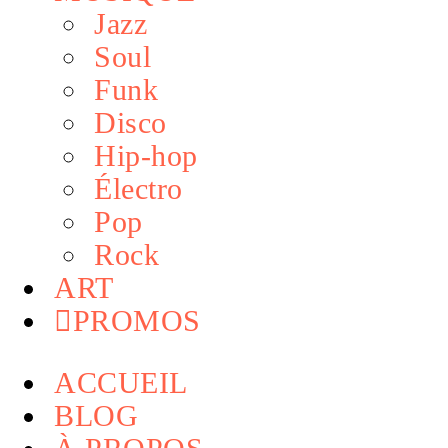
Jazz
Soul
Funk
Disco
Hip-hop
Électro
Pop
Rock
ART
PROMOS
ACCUEIL
BLOG