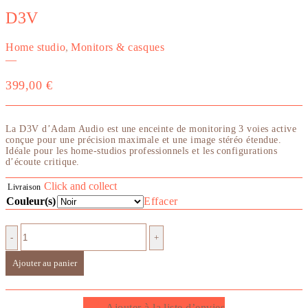
D3V
Home studio
,
Monitors & casques
—
399,00
€
La D3V d’Adam Audio est une enceinte de monitoring 3 voies active
conçue pour une précision maximale et une image stéréo étendue.
Idéale pour les home-studios professionnels et les configurations
d’écoute critique.
Click and collect
Livraison
Couleur(s)
Effacer
-
+
Ajouter au panier
Ajouter à la liste d’envies