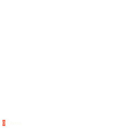
0
0 items