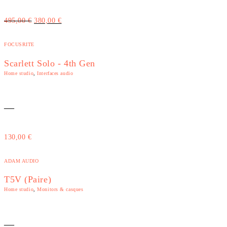
Le
Le
495,00
€
380,00
€
prix
prix
initial
actuel
était :
est :
FOCUSRITE
495,00 €.
380,00 €.
Scarlett Solo - 4th Gen
Home studio
,
Interfaces audio
—
130,00
€
ADAM AUDIO
T5V (Paire)
Home studio
,
Monitors & casques
—