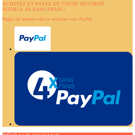
ACHETEZ ET PAYEZ EN TOUTE SÉCURITÉ
JUSQU'À 4X SANS FRAIS !
Réglez de manière sûre et sécurisée avec PayPal.