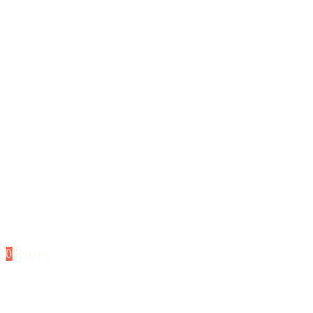
0
0 items