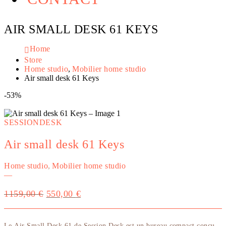
AIR SMALL DESK 61 KEYS
Home
Store
Home studio
,
Mobilier home studio
Air small desk 61 Keys
-53%
SESSIONDESK
Air small desk 61 Keys
Home studio
,
Mobilier home studio
—
Le
Le
1159,00
€
550,00
€
prix
prix
initial
actuel
était :
est :
Le
Air Small Desk 61
de Session Desk est un bureau compact conçu