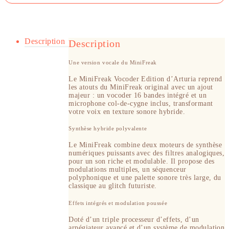
Description
Description
Une version vocale du MiniFreak
Le MiniFreak Vocoder Edition d’Arturia reprend
les atouts du MiniFreak original avec un ajout
majeur : un vocoder 16 bandes intégré et un
microphone col-de-cygne inclus, transformant
votre voix en texture sonore hybride.
Synthèse hybride polyvalente
Le MiniFreak combine deux moteurs de synthèse
numériques puissants avec des filtres analogiques,
pour un son riche et modulable. Il propose des
modulations multiples, un séquenceur
polyphonique et une palette sonore très large, du
classique au glitch futuriste.
Effets intégrés et modulation poussée
Doté d’un triple processeur d’effets, d’un
arpégiateur avancé et d’un système de modulation