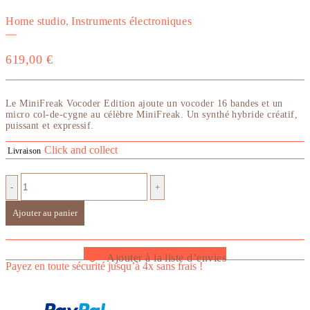
Home studio
,
Instruments électroniques
—
619,00
€
Le MiniFreak Vocoder Edition ajoute un vocoder 16 bandes et un
micro col-de-cygne au célèbre MiniFreak. Un synthé hybride créatif,
puissant et expressif.
Click and collect
Livraison
-
+
Ajouter au panier
Ajouter à la liste d’envies
Payez en toute sécurité jusqu’à 4x sans frais !