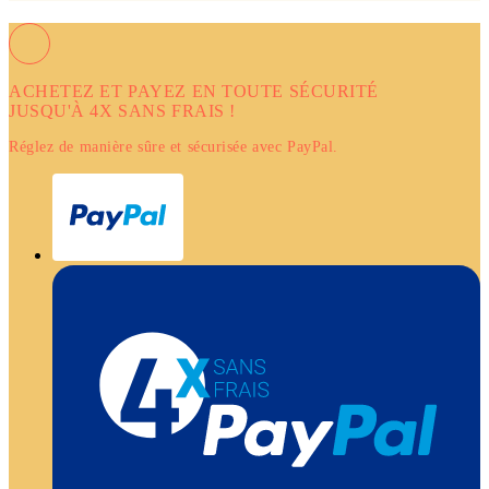
ACHETEZ ET PAYEZ EN TOUTE SÉCURITÉ
JUSQU'À 4X SANS FRAIS !
Réglez de manière sûre et sécurisée avec PayPal.