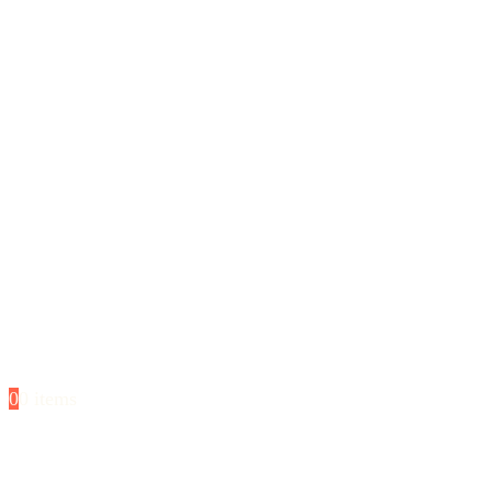
0
0 items