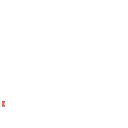
0
0 items