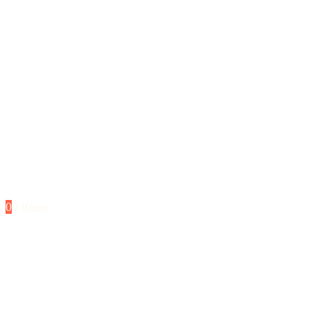
0
0 items