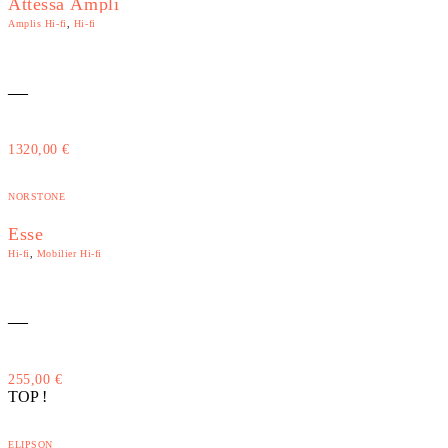
Attessa Ampli
Amplis Hi-fi
,
Hi-fi
—
1320,00
€
NORSTONE
Esse
Hi-fi
,
Mobilier Hi-fi
—
255,00
€
TOP !
ELIPSON