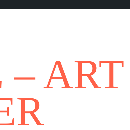
 – ART
ER